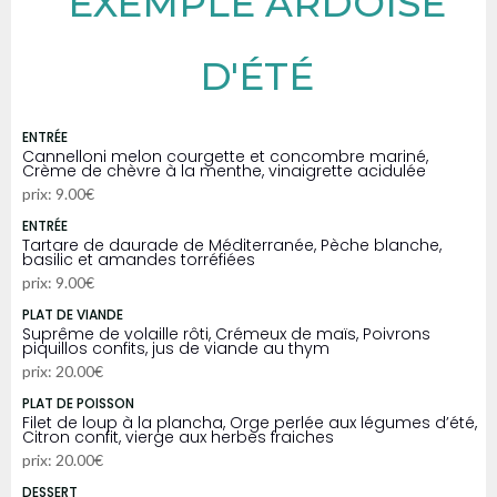
EXEMPLE ARDOISE
D'ÉTÉ
ENTRÉE
Cannelloni melon courgette et concombre mariné,
Crème de chèvre à la menthe, vinaigrette acidulée
prix: 9.00€
ENTRÉE
Tartare de daurade de Méditerranée, Pèche blanche,
basilic et amandes torréfiées
prix: 9.00€
PLAT DE VIANDE
Suprême de volaille rôti, Crémeux de maïs, Poivrons
piquillos confits, jus de viande au thym
prix: 20.00€
PLAT DE POISSON
Filet de loup à la plancha, Orge perlée aux légumes d’été,
Citron confit, vierge aux herbes fraiches
prix: 20.00€
DESSERT