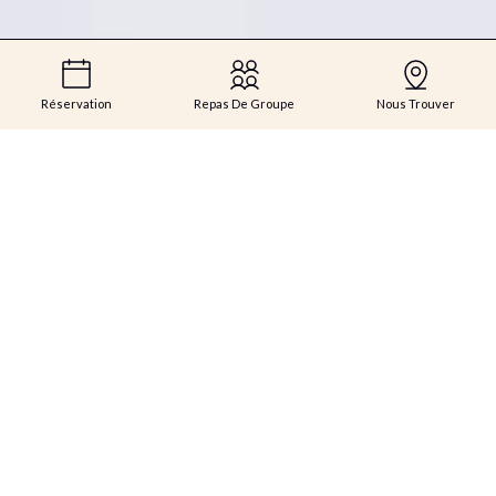
Réservation
Repas De Groupe
Nous Trouver
RESTAURANT MARSEILLE
JARDIN
MONTGRAND
-
Le Jardin Montgrand est un restaurant niché au
cœur de La Maison Montgrand Marseille Vieux-Port,