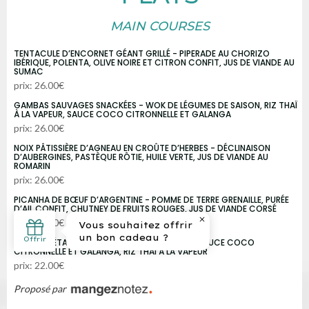
MAIN COURSES
TENTACULE D’ENCORNET GÉANT GRILLÉ - PIPERADE AU CHORIZO
IBÉRIQUE, POLENTA, OLIVE NOIRE ET CITRON CONFIT, JUS DE VIANDE AU
SUMAC
prix: 26.00€
GAMBAS SAUVAGES SNACKÉES - WOK DE LÉGUMES DE SAISON, RIZ THAÏ
À LA VAPEUR, SAUCE COCO CITRONNELLE ET GALANGA
prix: 26.00€
NOIX PÂTISSIÈRE D’AGNEAU EN CROÛTE D’HERBES - DÉCLINAISON
D’AUBERGINES, PASTÈQUE RÔTIE, HUILE VERTE, JUS DE VIANDE AU
ROMARIN
prix: 26.00€
PICANHA DE BŒUF D’ARGENTINE - POMME DE TERRE GRENAILLE, PURÉE
D’AIL CONFIT, CHUTNEY DE FRUITS ROUGES, JUS DE VIANDE CORSÉ
prix: 26.00€
WOK VÉGÉTARIEN DE LÉGUMES CROQUANTS - SAUCE COCO
CITRONNELLE ET GALANGA, RIZ THAÏ À LA VAPEUR
prix: 22.00€
Proposé par